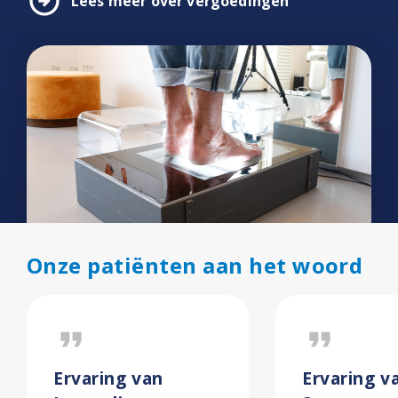
arrow_circle_right
Lees meer over vergoedingen
Onze patiënten aan het woord
format_quote
format_quote
Ervaring van
Ervaring v