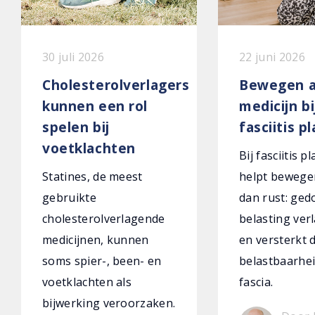
30 juli 2026
22 juni 2026
Cholesterolverlagers
Bewegen a
kunnen een rol
medicijn bi
spelen bij
fasciitis p
voetklachten
Bij fasciitis p
Statines, de meest
helpt bewege
gebruikte
dan rust: ged
cholesterolverlagende
belasting verl
medicijnen, kunnen
en versterkt 
soms spier-, been- en
belastbaarhei
voetklachten als
fascia.
bijwerking veroorzaken.