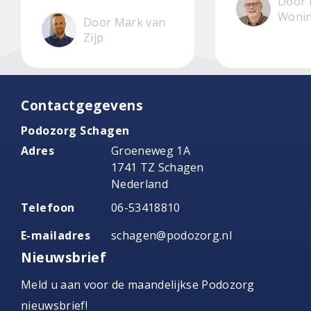
Door 
Woni
Door Mark van
Zijp
Contactgegevens
Podozorg Schagen
Adres
Groeneweg 1A
1741 TZ Schagen
Nederland
Telefoon
06-53418810
E-mailadres
schagen@podozorg.nl
Nieuwsbrief
Meld u aan voor de maandelijkse Podozorg
nieuwsbrief!