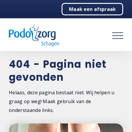
Maak een afspraak
Home
Podologie
Behandelingen
Over ons
404 - Pagina niet
gevonden
Contact
Helaas, deze pagina bestaat niet. Wij helpen u
graag op weg! Maak gebruik van de
onderstaande links.