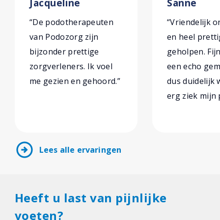
Jacqueline
Sanne
“De podotherapeuten
“Vriendelijk 
van Podozorg zijn
en heel prett
bijzonder prettige
geholpen. Fijn
zorgverleners. Ik voel
een echo gema
me gezien en gehoord.”
dus duidelijk
erg ziek mijn 
arrow_circle_right
Lees alle ervaringen
Heeft u last van pijnlijke
voeten?