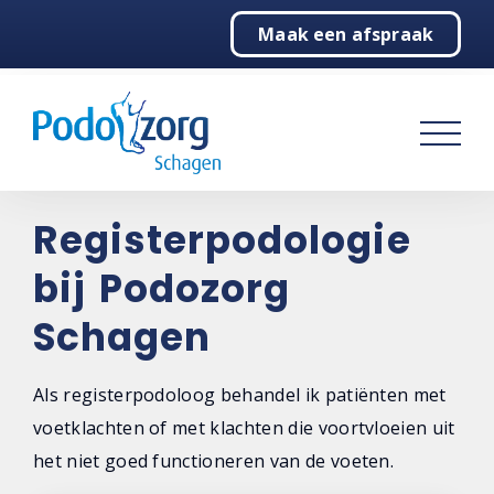
Maak een afspraak
Home
Podologie
Behandelingen
Registerpodologie
Registerpodologie
Sportpodologie
bij Podozorg
Therapiezolen
Schagen
Echografie
Als registerpodoloog behandel ik patiënten met
Medical taping
voetklachten of met klachten die voortvloeien uit
het niet goed functioneren van de voeten.
Massages