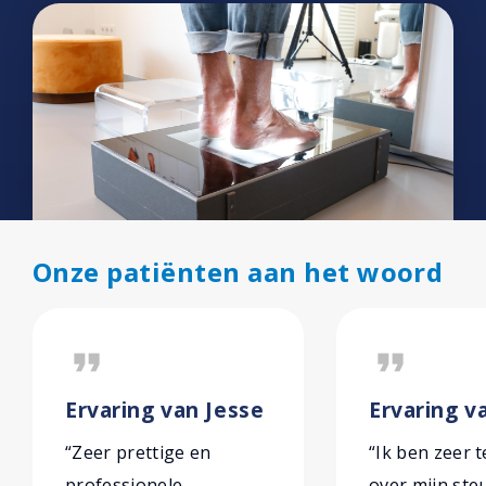
Onze patiënten aan het woord
format_quote
format_quote
Ervaring van Jesse
Ervaring v
“Zeer prettige en
“Ik ben zeer 
professionele
over mijn ste