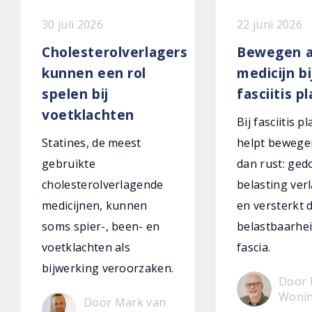
30 juli 2026
22 juni 2026
Cholesterolverlagers
Bewegen a
kunnen een rol
medicijn bi
spelen bij
fasciitis p
voetklachten
Bij fasciitis p
Statines, de meest
helpt bewege
gebruikte
dan rust: ged
cholesterolverlagende
belasting verl
medicijnen, kunnen
en versterkt 
soms spier-, been- en
belastbaarhei
voetklachten als
fascia.
bijwerking veroorzaken.
Door 
Woni
Door Mark van