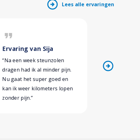
arrow_circle_right
Lees alle ervaringen
format_quote
format_quote
Ervaring van Sija
Ervaring
“Na een week steunzolen
“De zolen 
arrow_circle_right
dragen had ik al minder pijn.
Na erg lang
Nu gaat het super goed en
pijnklacht 
kan ik weer kilometers lopen
het zeker e
zonder pijn.”