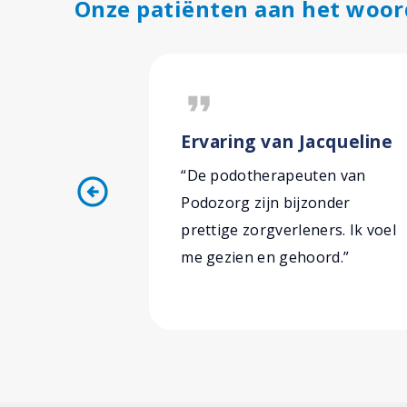
Onze patiënten aan het woor
format_quote
Ervaring van Jacqueline
“De podotherapeuten van
arrow_circle_left
Podozorg zijn bijzonder
prettige zorgverleners. Ik voel
me gezien en gehoord.”