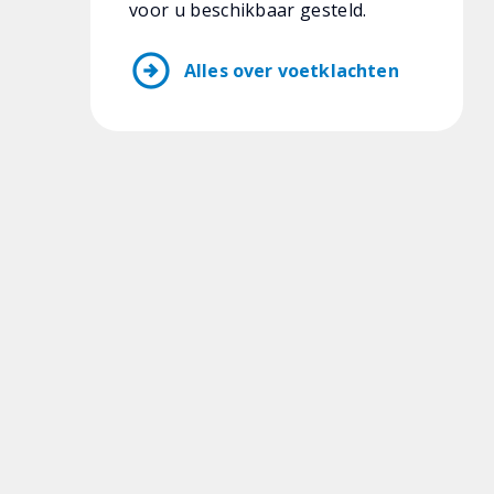
voor u beschikbaar gesteld.
arrow_circle_right
Alles over voetklachten