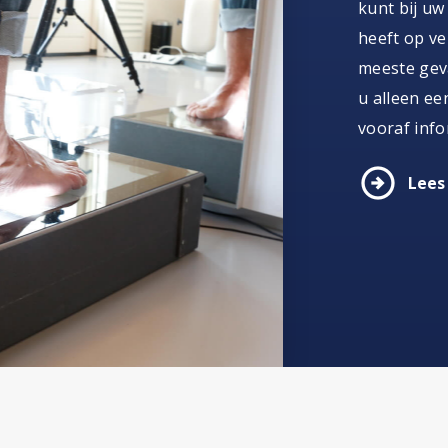
kunt bij uw
heeft op ver
meeste geva
u alleen ee
vooraf info
arrow_circle_right
Lees