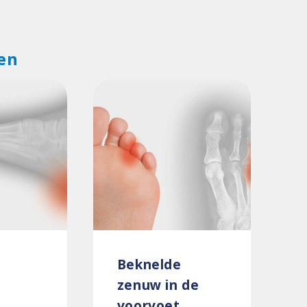
en
Beknelde
zenuw in de
voorvoet