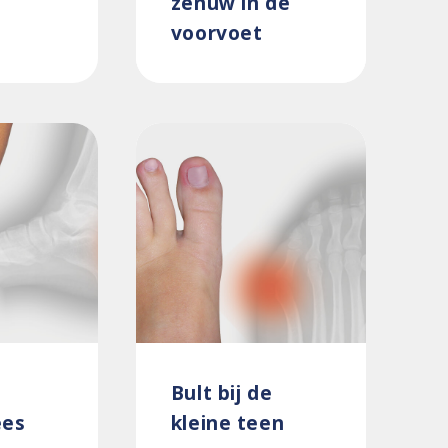
zenuw in de
voorvoet
Bult bij de
ees
kleine teen