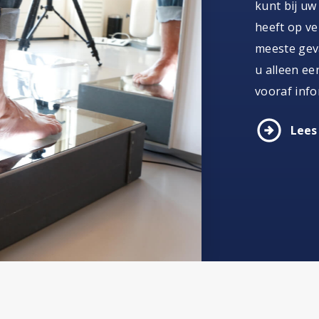
kunt bij uw
heeft op ver
meeste geva
u alleen ee
vooraf info
arrow_circle_right
Lees