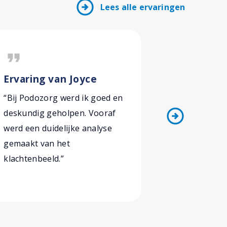
arrow_circle_right
Lees alle ervaringen
format_quote
format_quote
Ervaring van Joyce
Ervaring
“Bij Podozorg werd ik goed en
“Nadat ik 
arrow_circle_right
deskundig geholpen. Vooraf
dragen zijn
werd een duidelijke analyse
volledig v
gemaakt van het
ook geen m
klachtenbeeld.”
nodig.”