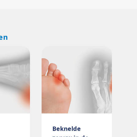
en
Beknelde