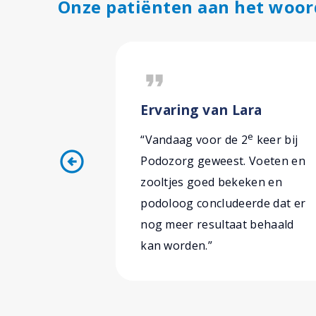
Onze patiënten aan het woor
format_quote
Ervaring van Lara
e
“Vandaag voor de 2
keer bij
arrow_circle_left
Podozorg geweest. Voeten en
zooltjes goed bekeken en
podoloog concludeerde dat er
nog meer resultaat behaald
kan worden.”