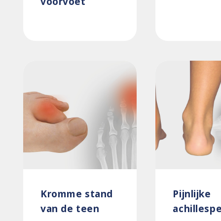
voorvoet
Kromme stand
Pijnlijke
van de teen
achillesp