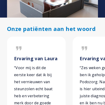
Onze patiënten aan het woord
format_quote
format_quote
Ervaring van Laura
Ervaring v
“Voor mij is dit de
“Zes weken g
eerste keer dat ik bij
ben ik gehol
het vernieuwen van
Podozorg. Na 
steunzolen echt baat
is hier uiteind
heb en verbetering
juiste diagno
merk door de goede
en ik ben nu 