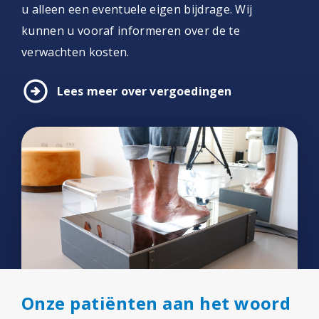
u alleen een eventuele eigen bijdrage. Wij
kunnen u vooraf informeren over de te
verwachten kosten.
arrow_circle_right
Lees meer over vergoedingen
Onze patiënten aan het woord