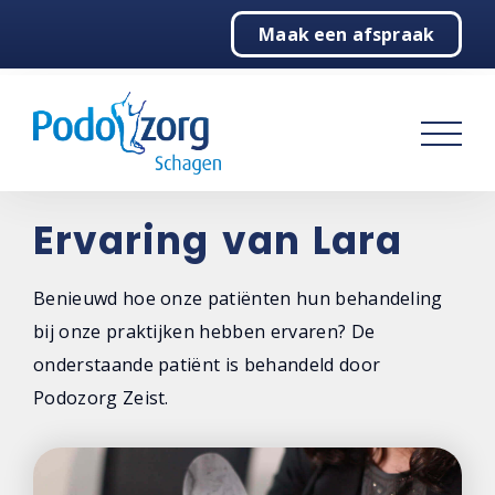
Maak een afspraak
Home
Podologie
Behandelingen
Over ons
Ervaring van Lara
Contact
Benieuwd hoe onze patiënten hun behandeling
bij onze praktijken hebben ervaren? De
onderstaande patiënt is behandeld door
Podozorg Zeist.