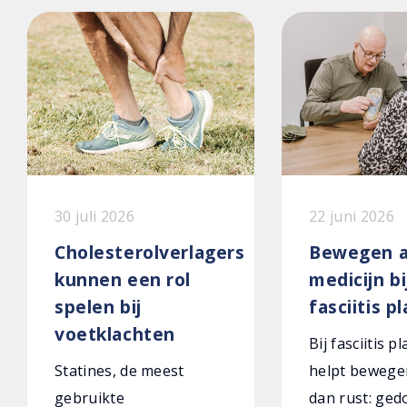
30 juli 2026
22 juni 2026
Cholesterolverlagers
Bewegen a
kunnen een rol
medicijn bi
spelen bij
fasciitis p
voetklachten
Bij fasciitis p
Statines, de meest
helpt bewege
gebruikte
dan rust: ged