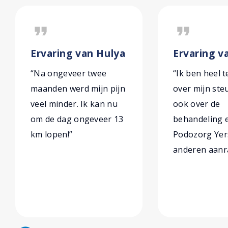
format_quote
format_quote
Ervaring van Hulya
Ervaring v
“Na ongeveer twee
“Ik ben heel 
maanden werd mijn pijn
over mijn ste
veel minder. Ik kan nu
ook over de
om de dag ongeveer 13
behandeling 
km lopen!”
Podozorg Yer
anderen aanr