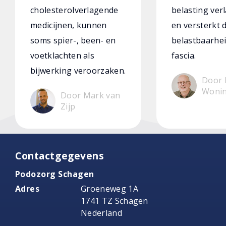
cholesterolverlagende
belasting verl
medicijnen, kunnen
en versterkt 
soms spier-, been- en
belastbaarhei
voetklachten als
fascia.
bijwerking veroorzaken.
Door 
Woni
Door Mark van
Zijp
Contactgegevens
Podozorg Schagen
Adres
Groeneweg 1A
1741 TZ Schagen
Nederland