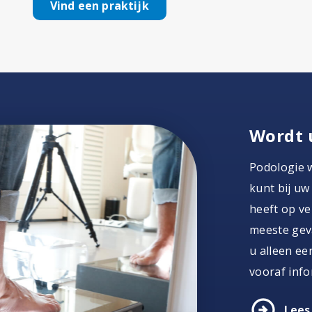
Vind een praktijk
Wordt 
Podologie 
kunt bij uw
heeft op ver
meeste geva
u alleen ee
vooraf info
arrow_circle_right
Lees