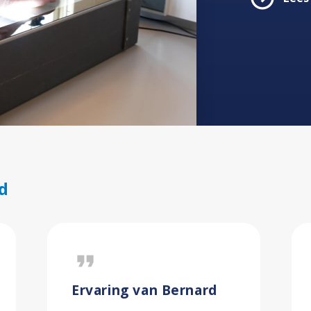
d
format_quote
Ervaring van Bernard