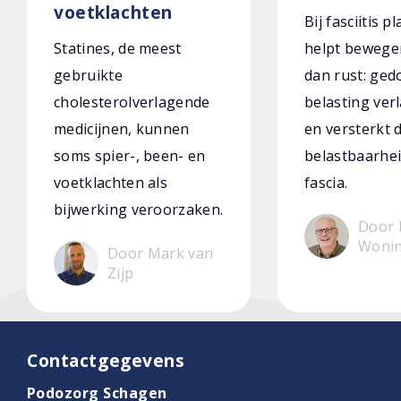
voetklachten
Bij fasciitis p
Statines, de meest
helpt bewege
gebruikte
dan rust: ged
cholesterolverlagende
belasting verl
medicijnen, kunnen
en versterkt 
soms spier-, been- en
belastbaarhei
voetklachten als
fascia.
bijwerking veroorzaken.
Door 
Woni
Door Mark van
Zijp
Contactgegevens
Podozorg Schagen