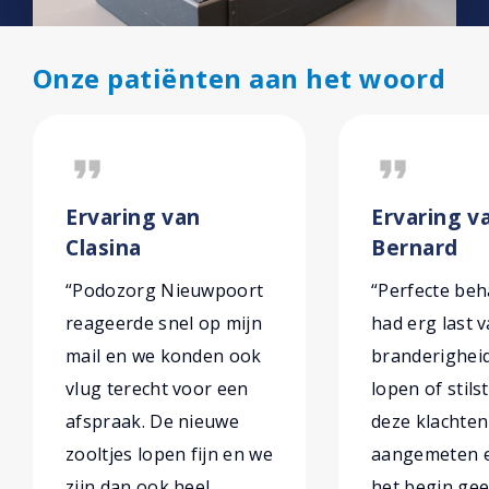
Onze patiënten aan het woord
format_quote
format_quote
Ervaring van
Ervaring v
Clasina
Bernard
“Podozorg Nieuwpoort
“Perfecte beh
reageerde snel op mijn
had erg last 
mail en we konden ook
branderighei
vlug terecht voor een
lopen of stils
afspraak. De nieuwe
deze klachten
zooltjes lopen fijn en we
aangemeten e
zijn dan ook heel
het begin gee