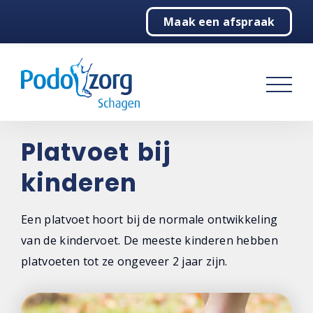
Maak een afspraak
Home
Podologie
Behandelingen
Over ons
Platvoet bij
kinderen
Contact
Een platvoet hoort bij de normale ontwikkeling
van de kindervoet. De meeste kinderen hebben
platvoeten tot ze ongeveer 2 jaar zijn.