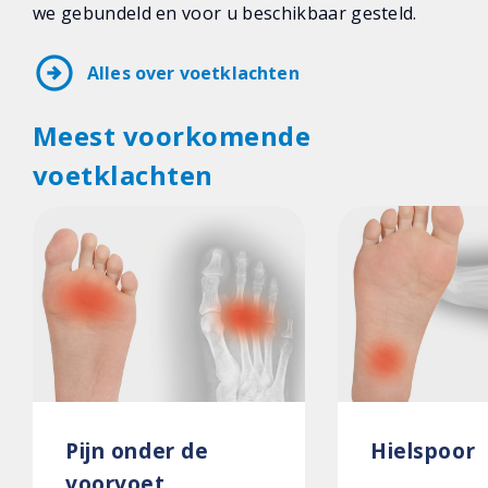
we gebundeld en voor u beschikbaar gesteld.
arrow_circle_right
Alles over voetklachten
Meest voorkomende
voetklachten
Pijn onder de
Hielspoor
voorvoet