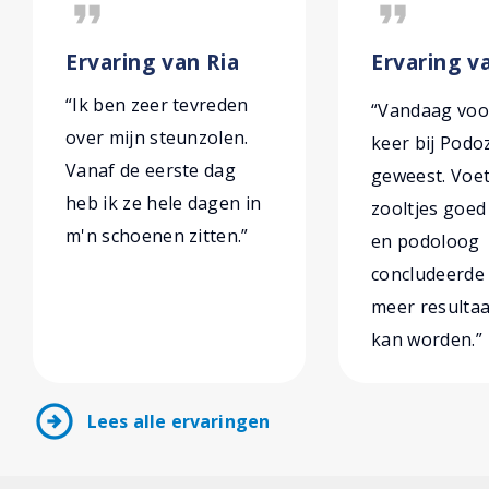
format_quote
format_quote
Ervaring van Ria
Ervaring v
“Ik ben zeer tevreden
“Vandaag voo
over mijn steunzolen.
keer bij Podo
Vanaf de eerste dag
geweest. Voe
heb ik ze hele dagen in
zooltjes goe
m'n schoenen zitten.”
en podoloog
concludeerde 
meer resultaa
kan worden.”
arrow_circle_right
Lees alle ervaringen