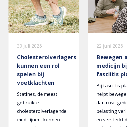
30 juli 2026
22 juni 2026
Cholesterolverlagers
Bewegen a
kunnen een rol
medicijn bi
spelen bij
fasciitis p
voetklachten
Bij fasciitis p
Statines, de meest
helpt bewege
gebruikte
dan rust: ged
cholesterolverlagende
belasting verl
medicijnen, kunnen
en versterkt 