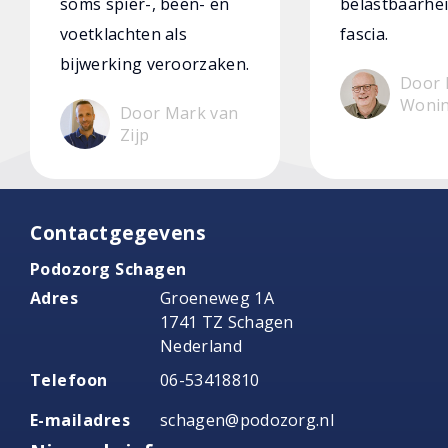
soms spier-, been- en
belastbaarhei
voetklachten als
fascia.
bijwerking veroorzaken.
Door 
Woni
Door Mark van
Zijp
Contactgegevens
Podozorg Schagen
Adres
Groeneweg 1A
1741 TZ Schagen
Nederland
Telefoon
06-53418810
E-mailadres
schagen@podozorg.nl