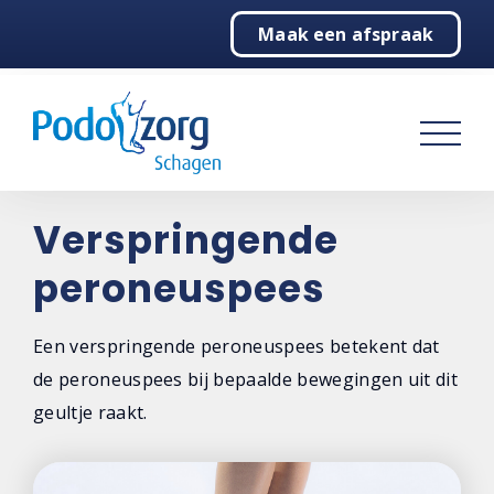
Maak een afspraak
Home
Podologie
Behandelingen
Over ons
Verspringende
peroneuspees
Contact
Een verspringende peroneuspees betekent dat
de peroneuspees bij bepaalde bewegingen uit dit
geultje raakt.