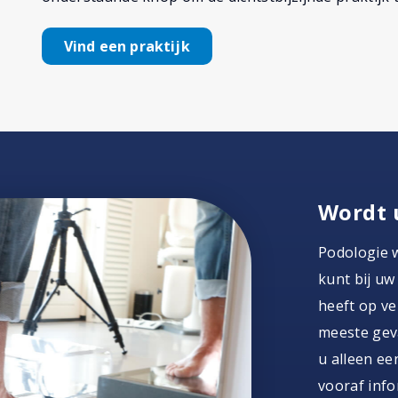
Vind een praktijk
Wordt 
Podologie 
kunt bij uw
heeft op ver
meeste geva
u alleen ee
vooraf info