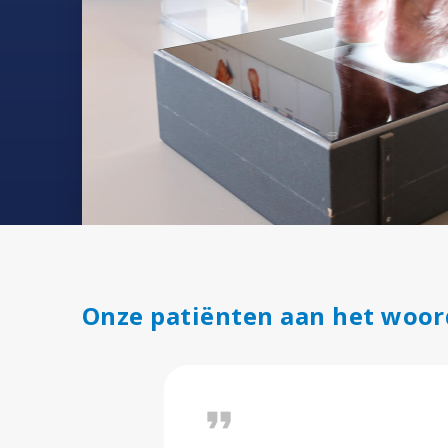
Onze patiënten aan het woor
format_quote