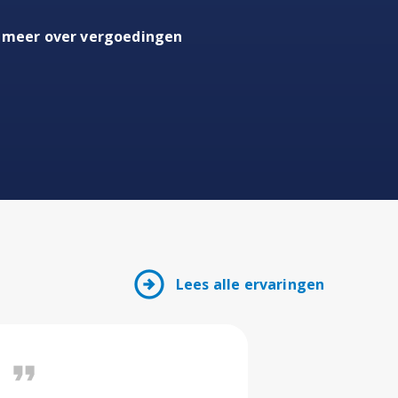
 meer over vergoedingen
arrow_circle_right
Lees alle ervaringen
format_quote
format_quote